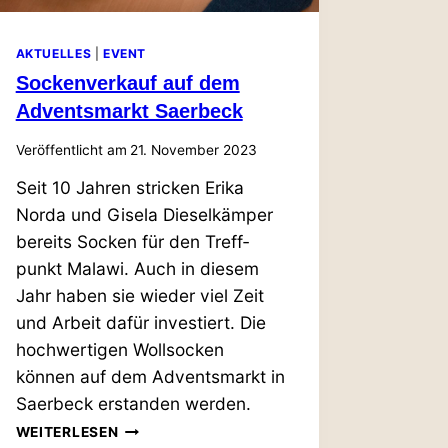
AKTUELLES
|
EVENT
Socken­verkauf auf dem
Advents­markt Saerbeck
Veröffentlicht am
21. November 2023
Seit 10 Jahren stricken Erika
Norda und Gisela Die­sel­kämper
bereits Socken für den Treff­
punkt Malawi. Auch in diesem
Jahr haben sie wieder viel Zeit
und Arbeit dafür inves­tiert. Die
hoch­wer­tigen Woll­socken
können auf dem Advents­markt in
Saerbeck erstanden werden.
SOCKEN­
WEITERLESEN