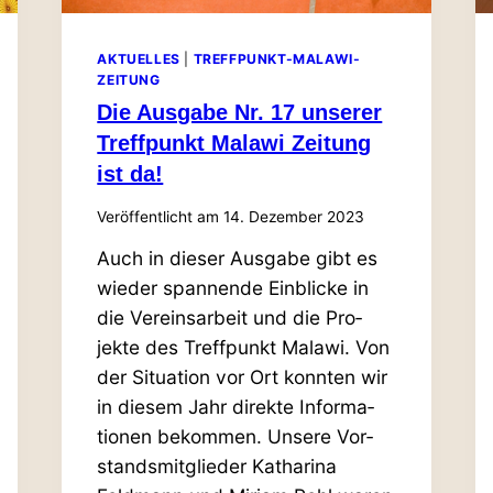
AKTUELLES
|
TREFFPUNKT-MALAWI-
ZEITUNG
Die Ausgabe Nr. 17 unserer
Treff­punkt Malawi Zeitung
ist da!
Veröffentlicht am
14. Dezember 2023
Auch in dieser Ausgabe gibt es
wieder span­nende Ein­blicke in
die Ver­eins­arbeit und die Pro­
jekte des Treff­punkt Malawi. Von
der Situation vor Ort konnten wir
in diesem Jahr direkte Infor­ma­
tionen bekommen. Unsere Vor­
stands­mit­glieder Katharina