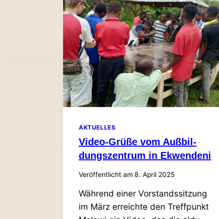
AM
CENTRE
WIEDER
SICHER
ZU MACHEN!
AKTUELLES
Video-Grüße vom Auß­bil­
dungs­zentrum in Ekwendeni
Veröffentlicht am
8. April 2025
Während einer Vor­stands­sitzung
im März erreichte den Treff­punkt