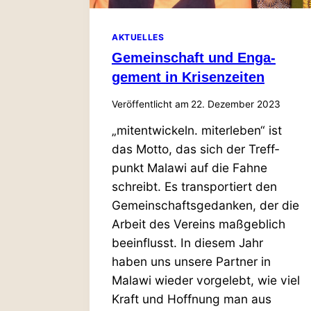
AKTUELLES
Gemein­schaft und Enga­
gement in Krisenzeiten
Veröffentlicht am
22. Dezember 2023
„mit­ent­wi­ckeln. mit­er­leben“ ist
das Motto, das sich der Treff­
punkt Malawi auf die Fahne
schreibt. Es trans­por­tiert den
Gemein­schafts­ge­danken, der die
Arbeit des Vereins maß­geblich
beein­flusst. In diesem Jahr
haben uns unsere Partner in
Malawi wieder vor­gelebt, wie viel
Kraft und Hoffnung man aus