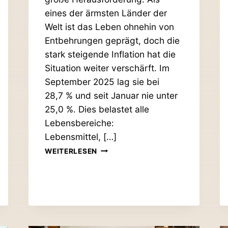
eines der ärmsten Länder der
Welt ist das Leben ohnehin von
Ent­beh­rungen geprägt, doch die
stark stei­gende Inflation hat die
Situation weiter ver­schärft. Im
Sep­tember 2025 lag sie bei
28,7 % und seit Januar nie unter
25,0 %. Dies belastet alle
Lebens­be­reiche:
Lebensmittel, […]
DIE
WEITERLESEN
AUSGABE
NR.
19
UNSERER
TREFF­
PUNKT
MALAWI