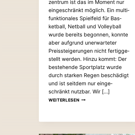
zentrum ist das im Moment nur
ein­ge­schränkt möglich. Ein mul­ti­
funk­tio­nales Spielfeld für Bas­
ketball, Netball und Vol­leyball
wurde bereits begonnen, konnte
aber auf­grund uner­war­teter
Preis­stei­ge­rungen nicht fer­tig­ge­
stellt werden. Hinzu kommt: Der
bestehende Sport­platz wurde
durch starken Regen beschädigt
und ist seitdem nur ein­ge­
schränkt nutzbar. Wir […]
HELFEN
WEITERLESEN
SIE
UNS
DEN
SPORT­
PLATZ