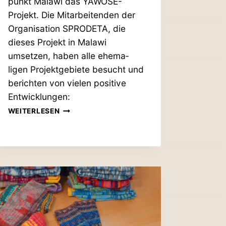
punkt Malawi das YAWOSE-
Projekt. Die Mit­ar­bei­tenden der
Orga­ni­sation
SPRODETA
, die
dieses Projekt in Malawi
umsetzen, haben alle ehe­ma­
ligen Pro­jekt­ge­biete besucht und
berichten von vielen positive
Entwicklungen:
VIER
WEITERLESEN
JAHRE
YAWOSE-
PROJEKT:
BESUCH
IN
DEN
EHE­
MA­
LIGEN
PROJEKTGEBIETEN