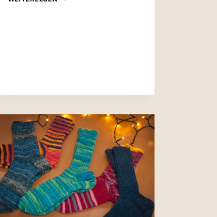
VERKAUF
AUF
DEM
ADVENTS­
MARKT SAERBECK
2024