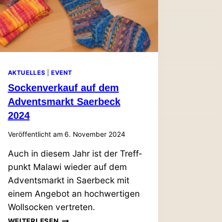
AKTUELLES
|
EVENT
Socken­verkauf auf dem
Advents­markt Saerbeck
2024
Veröffentlicht am
6. November 2024
Auch in diesem Jahr ist der Treff­
punkt Malawi wieder auf dem
Advents­markt in Saerbeck mit
einem Angebot an hoch­wer­tigen
Woll­socken vertreten.
SOCKEN­
WEITERLESEN