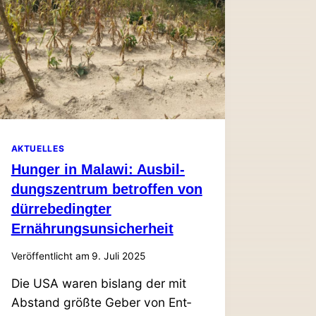
AKTUELLES
Hunger in Malawi: Aus­bil­
dungs­zentrum betroffen von
dür­re­be­dingter
Ernährungsunsicherheit
Veröffentlicht am
9. Juli 2025
Die
USA
waren bislang der mit
Abstand größte Geber von Ent­