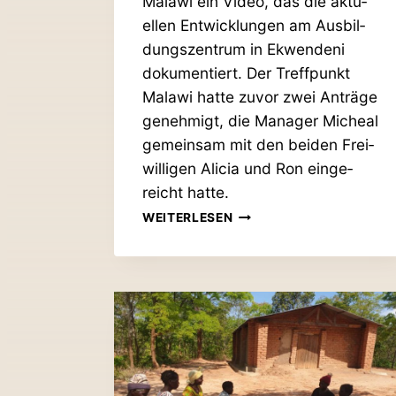
Malawi ein Video, das die aktu­
ellen Ent­wick­lungen am Aus­bil­
dungs­zentrum in Ekwendeni
doku­men­tiert. Der Treff­punkt
Malawi hatte zuvor zwei Anträge
genehmigt, die Manager Micheal
gemeinsam mit den beiden Frei­
wil­ligen Alicia und Ron ein­ge­
reicht hatte.
VIDEO-
WEITERLESEN
GRÜSSE V
OM A
USS­BI
L­DU
NGS­ZE
NTRUM IN
EKWENDENI