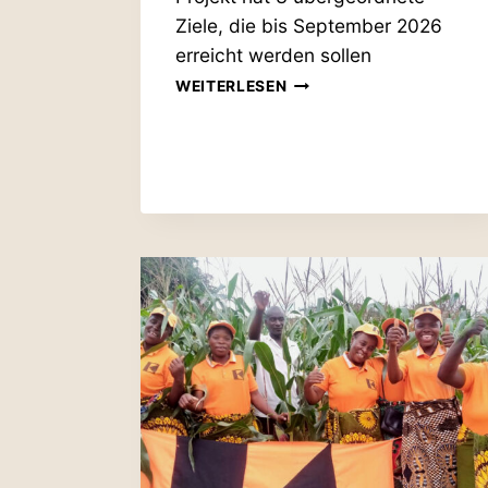
Ziele, die bis Sep­tember 2026
erreicht werden sollen
TREFF­
WEITERLESEN
PUNKT
MALAWI
BESCHLIESST U
NTER­S
TÜTZUNG V
ON N
EUEM P
EACE-P
ROJEKT