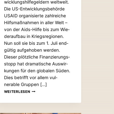
wick­lungs­hil­fe­geldern weltweit.
Die US-Ent­­wick­­lungs­­­be­hörde
USAID
orga­ni­sierte zahl­reiche
Hilfs­maß­nahmen in aller Welt –
von der Aids-Hilfe bis zum Wie­
der­aufbau in Kriegs­re­gionen.
Nun soll sie bis zum 1. Juli end­
gültig auf­ge­hoben werden.
Dieser plötz­liche Finan­zie­rungs­
stopp hat dra­ma­tische Aus­wir­
kungen für den glo­balen Süden.
Dies betrifft vor allem vul­
nerable Gruppen […]
HUNGER
WEITERLESEN
IN
MALAWI:
AUS­
BIL­