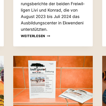
rungs­be­richte der beiden Frei­wil­
ligen Livi und Konrad, die von
August 2023 bis Juli 2024 das
Aus­bil­dungs­center in Ekwendeni
unterstützten.
JETZT
WEITERLESEN
NEUE
AUSGABE
UNSERER
TREFF­
PUNKT
MALAWI
ZEITUNG LESEN!