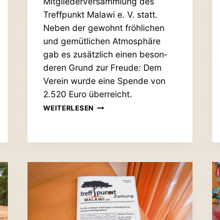
Mit­glie­der­ver­sammlung des
Treff­punkt Malawi e. V. statt.
Neben der gewohnt fröh­lichen
und gemüt­lichen Atmo­sphäre
gab es zusätzlich einen beson­
deren Grund zur Freude: Dem
Verein wurde eine Spende von
2.520 Euro überreicht.
TREFF­
WEITERLESEN
PUNKT
MALAWI
FREUT
SICH
ÜBER
SPENDE
IN
HÖHE
VON
2.520 EURO