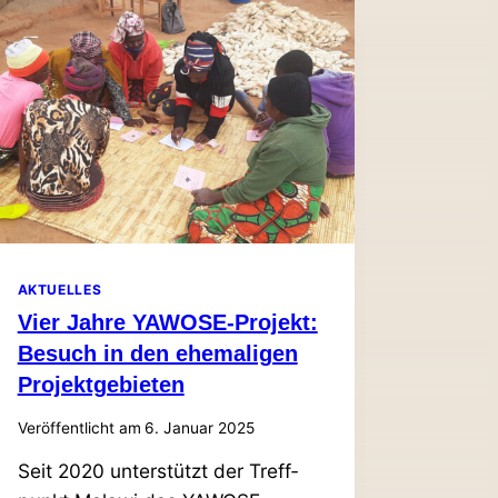
DUNGS­
ZENTRUM
BETROFFEN
VON
DÜR­
RE­
BE­
DINGTER
ERNÄHRUNGSUNSICHERHEIT
AKTUELLES
Vier Jahre YAWOSE-Projekt:
Besuch in den ehe­ma­ligen
Projektgebieten
Veröffentlicht am
6. Januar 2025
Seit 2020 unter­stützt der Treff­