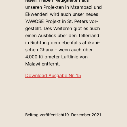
unseren Pro­jekten in Mzambazi und
Ekwendeni wird auch unser neues
YAWOSE
Projekt in St. Peters vor­
ge­stellt. Des Wei­teren gibt es auch
einen Aus­blick über den Tel­lerrand
in Richtung dem eben­falls afri­ka­ni­
schen Ghana – wenn auch über
4.000 Kilo­meter Luft­linie von
Malawi entfernt.
Download Ausgabe Nr. 15
Beitrag veröffentlicht
19. Dezember 2021