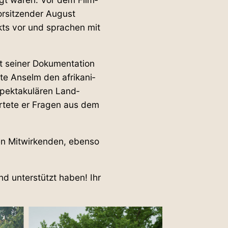
or­sit­zender August
nkts vor und sprachen mit
 seiner Doku­men­tation
 Anselm den afri­ka­ni­
ek­ta­ku­lären Land­
ortete er Fragen aus dem
n Mit­wir­kenden, ebenso
d unter­stützt haben! Ihr