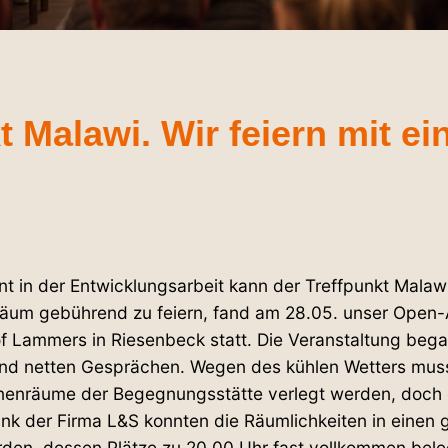
kt Malawi. Wir feiern mit e
 in der Ent­wick­lungs­arbeit kann der Treff­punkt Malaw
läum gebührend zu feiern, fand am 28.05. unser Open-
 Lammers in Rie­senbeck statt. Die Ver­an­staltung beg
d netten Gesprächen. Wegen des kühlen Wetters musste
 Innen­räume der Begeg­nungs­stätte verlegt werden, doc
k der Firma L&S konnten die Räum­lich­keiten in einen g
rden, dessen Plätze zu 20.00 Uhr fast voll­kommen bele