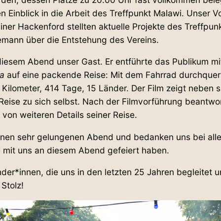
n Ein­blick in die Arbeit des Treff­punkt Malawi. Unser V
iner Hackenford stellten aktuelle Pro­jekte des Treff­pu
ann über die Ent­stehung des Vereins.
esem Abend unser Gast. Er ent­führte das Publikum mit
ka
auf eine packende Reise: Mit dem Fahrrad durch­querte
 Kilo­meter, 414 Tage, 15 Länder. Der Film zeigt neben sp
Reise zu sich selbst. Nach der Film­vor­führung beant­w
von wei­teren Details seiner Reise.
einen sehr gelun­genen Abend und bedanken uns bei alle
ie mit uns an diesem Abend gefeiert haben.
der*innen, die uns in den letzten 25 Jahren begleitet un
 Stolz!