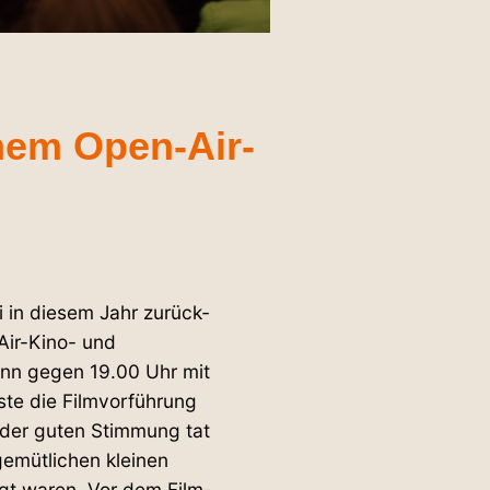
inem Open-Air-
i in diesem Jahr zurück­
Air-Kino- und
ann gegen 19.00 Uhr mit
 die Film­vor­führung
h der guten Stimmung tat
emüt­lichen kleinen
gt waren. Vor dem Film­