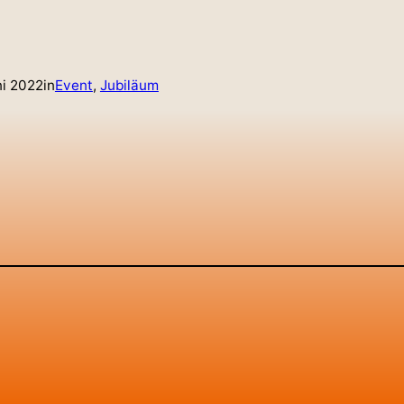
ni 2022
in
Event
, 
Jubiläum