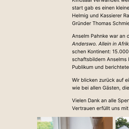
start gab es einen kleine
Helmig und Kas­sierer Ra
Gründer Thomas Schmiem
Anselm Pahnke war an di
Anderswo. Allein in Afri
schen Kon­tinent: 15.000
schafts­bildern Anselms 
Publikum und berichtete 
Wir blicken zurück auf 
wie bei allen Gästen, d
Vielen Dank an alle Spen
Ver­trauen erfüllt uns mit